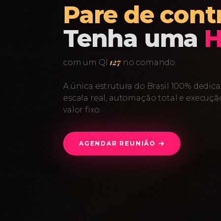
Pare de cont
Tenha uma
H
127
com um QI
no comando.
A única estrutura do Brasil 100% dedi
escala real, automação total e execuçã
valor fixo.
AGENDAR REUNIÃO